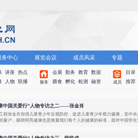
服务中心
展览会议
成员风采
专题
谈
讲座
热点
会展
勤务
教育
数据
目录
准
人物
联播
膳食
孵化
检测
融资
推荐
服务
成员
康中国关爱行”人物专访之二——张金肖
工程张金肖加强儿童青少年近视防控，促进儿童青少年视力健康，党中央
的窗户，眼睛明亮健康也是衡量我们每个人的健康的标准，面对中国学生近