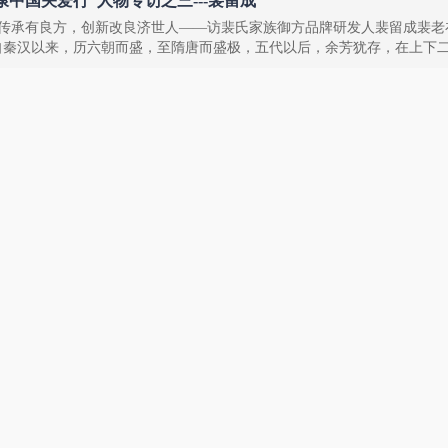
康中国关爱行”人物专访之三---裴留成
传承有良方，创新改良济世人——访裴氏家族御方品牌研发人裴留成裴老
自秦汉以来，历六朝而盛，至隋唐而盛极，五代以后，余芳犹存，在上下二