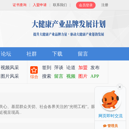
证书查询
|
入盟申请
|
联系我们
|
注册
会员登录
论坛
社群
下载
留言
视频风采
签到
萍谈
论道
加盟
发布
图片风采
搜索
留言
视频
图片
APP
综合
关心、基层群众关切、社会各界关注的“光明工程”。眼睛是
视呈现高..
网页即时交流
管理员