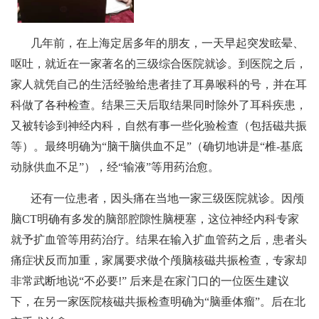
几年前，在上海定居多年的朋友，一天早起突发眩晕、
呕吐，就近在一家著名的三级综合医院就诊。到医院之后，
家人就凭自己的生活经验给患者挂了耳鼻喉科的号，并在耳
科做了各种检查。结果三天后取结果同时除外了耳科疾患，
又被转诊到神经内科，自然有事一些化验检查（包括磁共振
等）。最终明确为“脑干脑供血不足”（确切地讲是“椎-基底
动脉供血不足”），经“输液”等用药治愈。
还有一位患者，因头痛在当地一家三级医院就诊。因颅
脑CT明确有多发的脑部腔隙性脑梗塞，这位神经内科专家
就予扩血管等用药治疗。结果在输入扩血管药之后，患者头
痛症状反而加重，家属要求做个颅脑核磁共振检查，专家却
非常武断地说“不必要!” 后来是在家门口的一位医生建议
下，在另一家医院核磁共振检查明确为“脑垂体瘤”。后在北