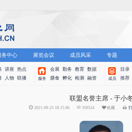
服务中心
展览会议
成员风采
专题
谈
讲座
热点
会展
勤务
教育
数据
目录
准
人物
联播
膳食
孵化
检测
融资
推荐
服务
成员
联盟名誉主席 - 于小
2021-09-25 18:15:06
359524
收藏