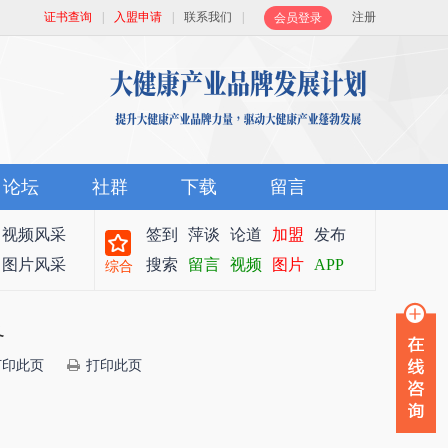
证书查询
|
入盟申请
|
联系我们
|
注册
会员登录
论坛
社群
下载
留言
视频风采
签到
萍谈
论道
加盟
发布
图片风采
搜索
留言
视频
图片
APP
综合
冬
打印此页
打印此页