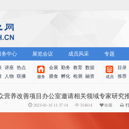
服务中心
展览会议
成员风采
专题
谈
讲座
热点
会展
勤务
教育
数据
目录
准
人物
联播
膳食
孵化
检测
融资
推荐
服务
成员
众营养改善项目办公室邀请相关领域专家研究
2023-01-16 11:37:14
314614
收藏