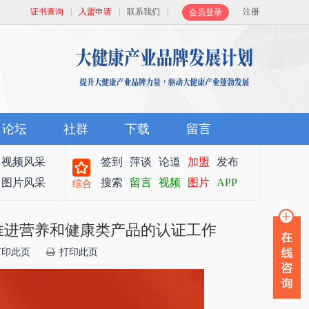
证书查询
|
入盟申请
|
联系我们
|
注册
会员登录
论坛
社群
下载
留言
视频风采
签到
萍谈
论道
加盟
发布
图片风采
搜索
留言
视频
图片
APP
综合
推进营养和健康类产品的认证工作
打印此页
打印此页